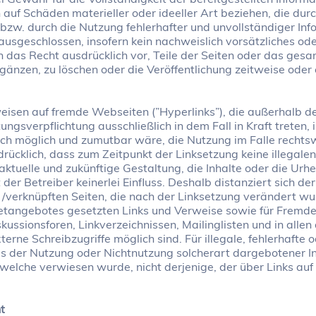
 auf Schäden materieller oder ideeller Art beziehen, die du
bzw. durch die Nutzung fehlerhafter und unvollständiger In
ausgeschlossen, insofern kein nachweislich vorsätzliches od
ich das Recht ausdrücklich vor, Teile der Seiten oder das g
änzen, zu löschen oder die Veröffentlichung zeitweise oder e
rweisen auf fremde Webseiten (”Hyperlinks”), die außerhalb
ungsverpflichtung ausschließlich in dem Fall in Kraft treten,
sch möglich und zumutbar wäre, die Nutzung im Falle rechtsw
drücklich, dass zum Zeitpunkt der Linksetzung keine illegalen
aktuelle und zukünftige Gestaltung, die Inhalte oder die Urh
 der Betreiber keinerlei Einfluss. Deshalb distanziert sich de
en /verknüpften Seiten, die nach der Linksetzung verändert wur
netangebotes gesetzten Links und Verweise sowie für Fremde
kussionsforen, Linkverzeichnissen, Mailinglisten und in all
erne Schreibzugriffe möglich sind. Für illegale, fehlerhafte 
us der Nutzung oder Nichtnutzung solcherart dargebotener In
f welche verwiesen wurde, nicht derjenige, der über Links auf 
t