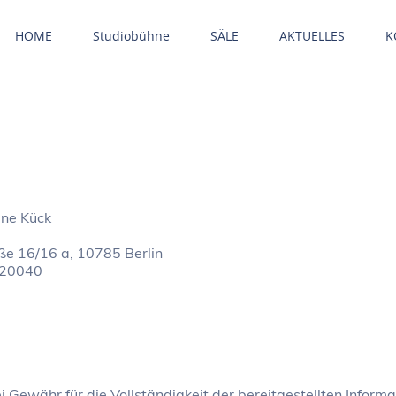
HOME
Studiobühne
SÄLE
AKTUELLES
K
ene Kück
aße 16/16 a, 10785 Berlin
020040
i Gewähr für die Vollständigkeit der bereitgestellten Infor