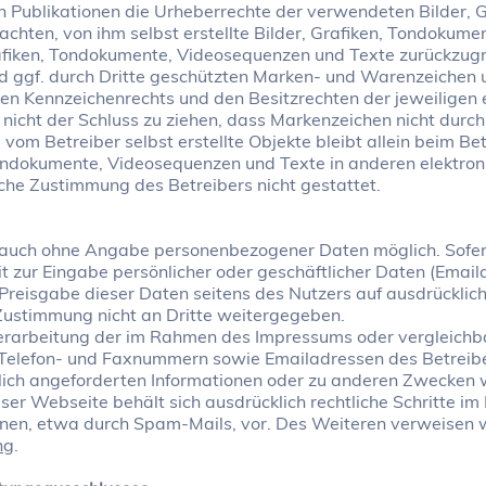
llen Publikationen die Urheberrechte der verwendeten Bilder,
chten, von ihm selbst erstellte Bilder, Grafiken, Tondokum
rafiken, Tondokumente, Videosequenzen und Texte zurückzugre
 ggf. durch Dritte geschützten Marken- und Warenzeichen 
en Kennzeichenrechts und den Besitzrechten der jeweiligen 
nicht der Schluss zu ziehen, dass Markenzeichen nicht durch 
 vom Betreiber selbst erstellte Objekte bleibt allein beim Bet
ondokumente, Videosequenzen und Texte in anderen elektron
iche Zustimmung des Betreibers nicht gestattet.
 auch ohne Angabe personenbezogener Daten möglich. Sofer
it zur Eingabe persönlicher oder geschäftlicher Daten (Ema
e Preisgabe dieser Daten seitens des Nutzers auf ausdrücklich
Zustimmung nicht an Dritte weitergegeben.
erarbeitung der im Rahmen des Impressums oder vergleichba
 Telefon- und Faxnummern sowie Emailadressen des Betreiber
ich angeforderten Informationen oder zu anderen Zwecken w
ser Webseite behält sich ausdrücklich rechtliche Schritte im
en, etwa durch Spam-Mails, vor. Des Weiteren verweisen w
ng
.