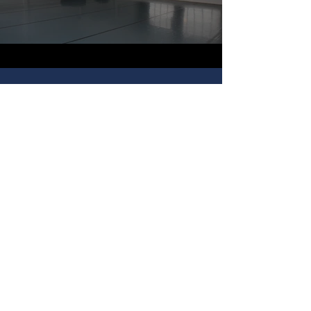
SAAL IV
Der quadratische Probenraum kann
von einzelnen Personen, von kleineren
Gruppen und Kompanien genutzt
werden. In diesem Raum lassen sich
alle Tanzarten, von zeitgenössischem
Tanz, über lateinamerikanischen
Tanz bis hin zum Irish Step, üben. Es
gibt also keinerlei Grenzen.
Größe: 92 qm, Höhe 5,50 Meter
Ausstattung: Schwingboden von
"Alexander", Tanzteppich von
"Gerriets" in grau, Ballettstangen,