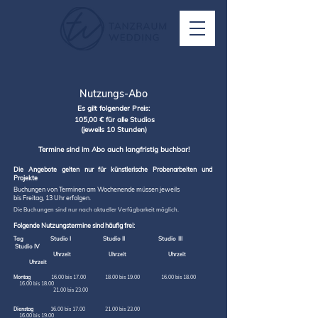
Nutzungs-Abo
Es gilt folgender Preis:
105,00 € für alle Studios
(jeweils 10 Stunden)
Termine sind im Abo auch langfristig buchbar!
Die Angebote gelten nur für künstlerische Probenarbeiten und
Projekte
Buchungen von Terminen am Wochenende müssen jeweils
bis Freitag, 13 Uhr erfolgen.
Die Buchungen sind nur nach aktueller Verfügbarkeit möglich.
Folgende Nutzungstermine sind häufig frei:
ag Studio I Studio II Studio III
T
Studio IV
Uhrzeit Uhrzeit Uhrzeit
Uhrzeit
Montag
16.00 bis 17.00 18.00 bis 19.00 16.00 bis 18.00
16.00 bis 18.00
21.00 bis 23.00
Dienstag
16.00 bis 17.00 21.00 bis 23.00
16.00 bis 19.00